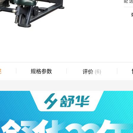
配 
述
规格参数
(6)
评价