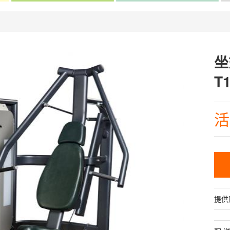
坐
T
活
提供